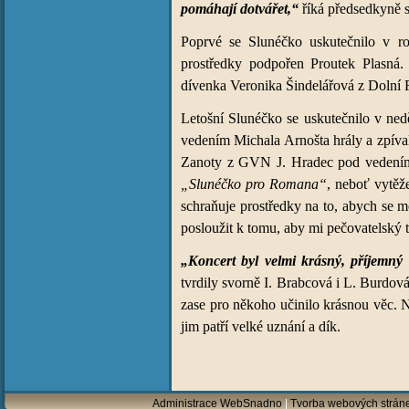
pomáhají dotvářet,“
říká předsedkyně s
Poprvé se Slunéčko uskutečnilo v r
prostředky podpořen Proutek Plasná.
dívenka Veronika Šindelářová z Dolní
Letošní Slunéčko se uskutečnilo v ne
vedením Michala Arnošta hrály a zpív
Zanoty z GVN J. Hradec pod vedením
„Slunéčko pro Romana“
, neboť vytěž
schraňuje prostředky na to, abych se 
posloužit k tomu, aby mi pečovatelský
„Koncert byl velmi krásný, příjemný
tvrdily svorně I. Brabcová i L. Burdov
zase pro někoho učinilo krásnou věc. 
jim patří velké uznání a dík.
Administrace WebSnadno
|
Tvorba webových strán