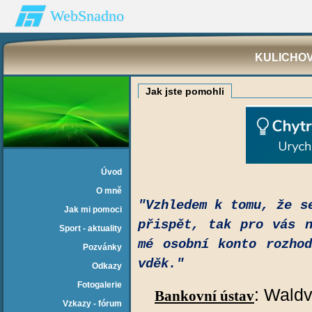
WebSnadno
KULICHOV
Jak jste pomohli
Úvod
O mně
"Vzhledem k tomu, že s
Jak mi pomoci
přispět, tak pro vás 
Sport - aktuality
mé osobní konto rozho
Pozvánky
vděk."
Odkazy
Fotogalerie
: Waldv
Bankovní ústav
Vzkazy - fórum