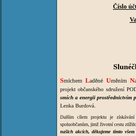
Číslo úč
Va
Slunéčk
S
L
U
N
míchem
aděné
měním
projekt občanského sdružení POD
smích a energii prostřednictvím
Lenka Burdová.
Dalším cílem projektu je získáván
spoluobčanům, jimž životní cestu ztížil
našich akcích, děkujeme tímto všem 