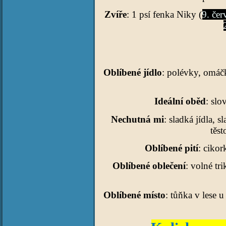
Zvíře
: 1 psí fenka Niky (
9. če
Oblíbené jídlo
: polévky, omáčk
Ideální oběd
: slo
Nechutná mi
: sladká jídla, 
těst
Oblíbené pití
: cikor
Oblíbené oblečení
: volné tr
Oblíbené místo
: tůňka v lese 