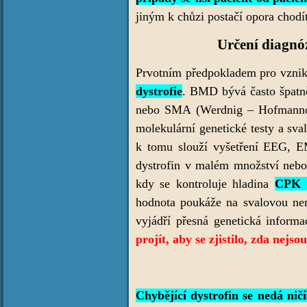
jiným k chůzi postačí opora chodít
Určení diagnó
Prvotním předpokladem pro vz
dystrofie
. BMD bývá často špatn
nebo SMA (Werdnig – Hofmannova 
molekulární genetické testy a sva
k tomu slouží vyšetření EEG, EM
dystrofin v malém množství nebo
kdy se kontroluje hladina
CPK =
hodnota poukáže na svalovou ne
vyjádří přesná genetická inform
projít, aby se zjistilo, zda nejs
Chybějící dystrofin se nedá nič