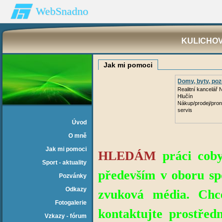
WebSnadno
KULICHOV
Jak mi pomoci
Domy, byty, po
Realitní kancelář
Hlučín
Nákup/prodej/pron
servis
Úvod
O mně
Jak mi pomoci
HLEDÁM
práci coby
Sport - aktuality
především v oboru spo
Pozvánky
Odkazy
zvuková média.
Chc
Fotogalerie
kontaktujte prostředn
Vzkazy - fórum