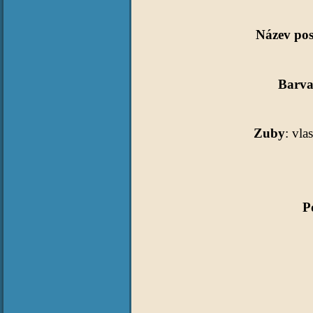
Název pos
Barva
Zuby
: vla
P