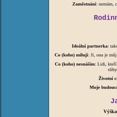
Zaměstnání
: nemám, c
Rodin
Ideální partnerka
: tak
Co (koho) miluji
: Ji, ona je můj
Co (koho) nesnáším
: Lidi, kteř
slib
Životní c
Moje budouc
J
Výšk