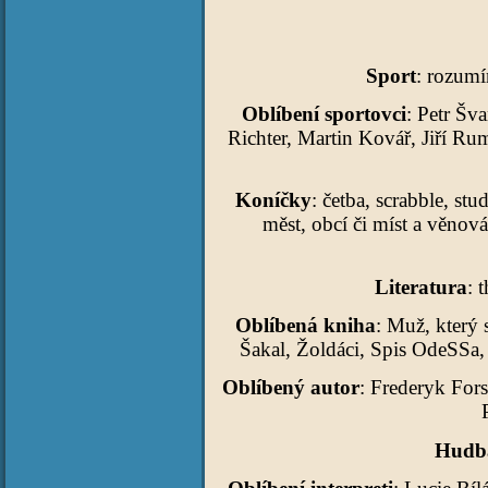
Sport
: rozumí
Oblíbení sportovci
: Petr Šv
Richter, Martin Kovář, Jiří Ru
Koníčky
: četba, scrabble, s
měst, obcí či míst a věnov
Literatura
: 
Oblíbená kniha
: Muž, který 
Šakal, Žoldáci, Spis OdeSSa, 
Oblíbený autor
: Frederyk For
Hudb