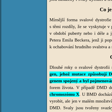
Co je
Mírnější forma svalové dystrofi
s těmi rozdíly, že se vyskytuje v
v období puberty nebo i déle a 
Petera Emila Beckera, jenž ji pop
k ochabování hrudního svalstva a 
Dlouhé roky o svalové dystrofii 
gen, jehož mutace způsobuj
genem spojený a byl pojmenován
forem života.
V případě DMD doc
chromozómu X
. U BMD dochází 
vyrobit, ale jen v malém množství
DMD. Svaly jsou tvořeny svazky