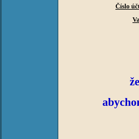
Číslo úč
Va
ž
abycho