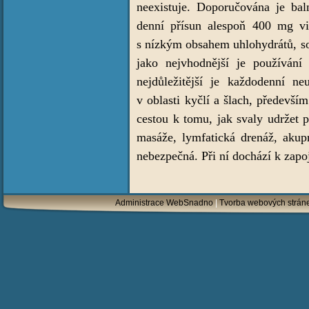
neexistuje. Doporučována je baln
denní přísun alespoň 400 mg vi
s nízkým obsahem uhlohydrátů, so
jako nejvhodnější je používání
nejdůležitější je každodenní ne
v oblasti kyčlí a šlach, předevší
cestou k tomu, jak svaly udržet 
masáže, lymfatická drenáž, akup
nebezpečná. Při ní dochází k zapoj
Administrace WebSnadno
|
Tvorba webových strán