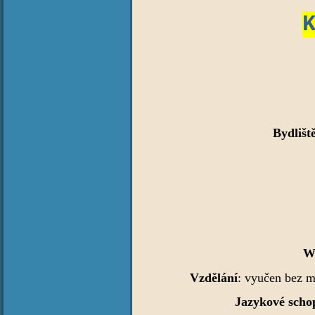
Bydlišt
W
Vzdělání
: vyučen bez m
Jazykové scho