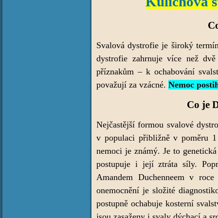
Kulichova s
Co
Svalová dystrofie je široký termí
dystrofie zahrnuje více než dvě
příznakům – k ochabování svalst
považují za vzácné.
Nemoc postih
Co je 
Nejčastější formou svalové dystr
v populaci přibližně v poměru 1
nemoci je známý. Je to genetická
postupuje i její ztráta síly. 
Amandem Duchenneem v roce 18
onemocnění je složité diagnosti
postupně ochabuje kosterní svals
jsou zasaženy i svaly dýchací a sr