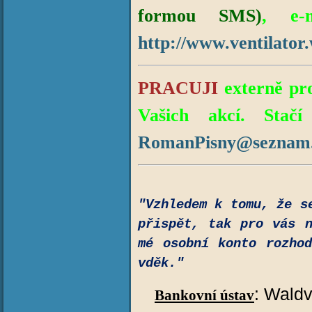
formou SMS)
, e-
http://www.ventilato
PRACUJI
externě pro
Vašich akcí. Stačí
RomanPisny@seznam
"Vzhledem k tomu, že s
přispět, tak pro vás 
mé osobní konto rozho
vděk."
: Waldv
Bankovní ústav