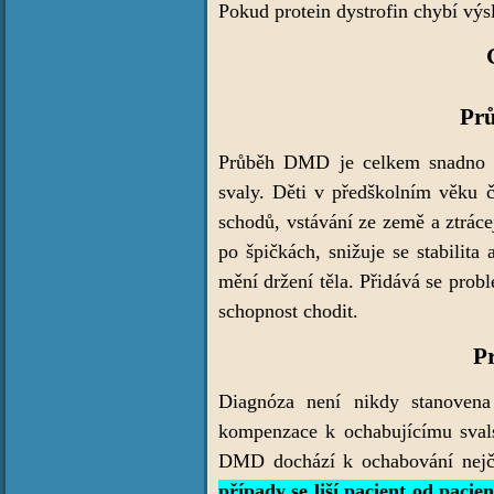
Pokud protein dystrofin chybí v
Prů
Průběh DMD je celkem snadno př
svaly. Děti v předškolním věku 
schodů, vstávání ze země a ztrác
po špičkách, snižuje se stabilita
mění držení těla. Přidává se prob
schopnost chodit.
P
Diagnóza není nikdy stanovena
kompenzace k ochabujícímu svals
DMD dochází k ochabování nejčas
případy se liší pacient od pacie