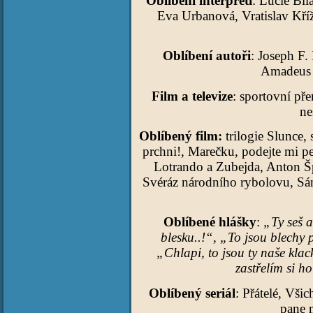
Oblíbení interpreti
: Lucie Bíl
Eva Urbanová, Vratislav Kří
Oblíbení autoři
: Joseph F
Amadeus M
Film a televize
: sportovní př
ne
Oblíbený film:
trilogie Slunce
prchni!, Marečku, podejte mi p
Lotrando a Zubejda, Anton Šp
Svéráz národního rybolovu, S
Oblíbené hlášky
:
„Ty seš a
blesku..!“
,
„To jsou blechy p
„Chlapi, to jsou ty naše klac
zastřelím si h
Oblíbený seriál
: Přátelé, Vši
pane m